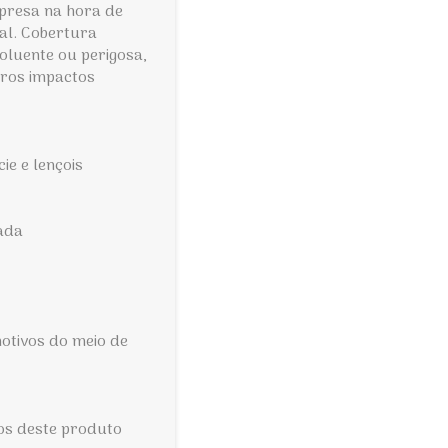
presa na hora de
al. Cobertura
oluente ou perigosa,
tros impactos
e e lençois
ada
otivos do meio de
os deste produto