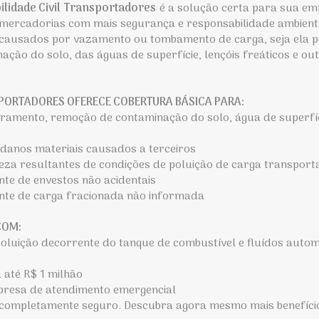
lidade Civil Transportadores
é a solução certa para sua em
 mercadorias com mais segurança e responsabilidade ambient
s causados por vazamento ou tombamento de carga, seja ela p
ção do solo, das águas de superfície, lençóis freáticos e ou
PORTADORES OFERECE COBERTURA BÁSICA PARA:
ramento, remoção de contaminação do solo, água de superfíci
 danos materiais causados a terceiros
eza resultantes de condições de poluição de carga transport
nte de envestos não acidentais
nte de carga fracionada não informada
COM:
oluição decorrente do tanque de combustível e fluídos autom
a até R$ 1 milhão
presa de atendimento emergencial
, completamente seguro. Descubra agora mesmo mais benefíci