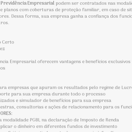
o
Previdência Empresarial
podem ser contratados nas modali
 planos com coberturas de proteção familiar, em caso de si
res. Dessa forma, sua empresa ganha a confiança dos funcio
ros.
o Certo
dez
ência Empresarial oferecem vantagens e benefícios exclusivo
ios
 para empresas que apuram os resultados pelo regime de Lucr
porte para sua empresa durante todo o processo
izados e simulador de benefícios para sua empresa
lestras, consultorias e ações de relacionamento para os func
ORES:
 na modalidade PGBL na declaração de Imposto de Renda
aplicar o dinheiro em diferentes fundos de investimento