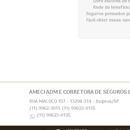
Livre escolha de 
Rede de benefíci
Seguros pensados pa
fácil obter essas va
AMECI ADM E CORRETORA DE SEGUROS 
RUA MACUCO 157 - 13298-314 - Itupeva/SP
(11) 9962-3013
(11) 99623-0135
(11) 99623-0135