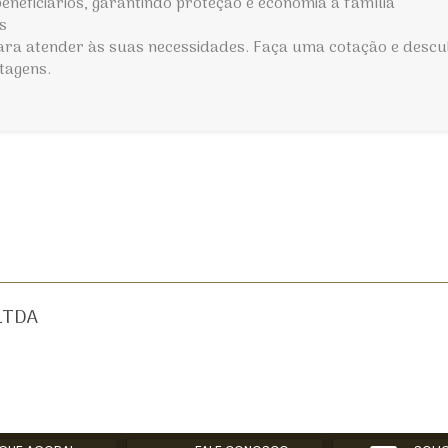
beneficiários, garantindo proteção e economia à família
os
ra atender às suas necessidades. Faça uma cotação e desc
ntagens.
LTDA