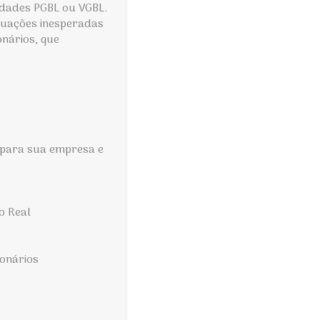
dades PGBL ou VGBL.
tuações inesperadas
nários, que
s para sua empresa e
o Real
ionários